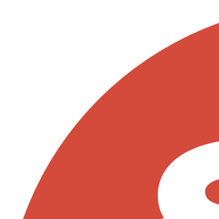
Ugrás
a
tartalomhoz