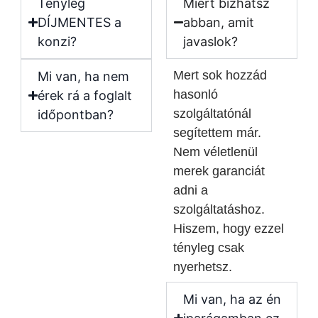
Tényleg
Miért bízhatsz
DÍJMENTES a
abban, amit
konzi?
javaslok?
Mert sok hozzád
Mi van, ha nem
hasonló
érek rá a foglalt
szolgáltatónál
időpontban?
segítettem már.
Nem véletlenül
merek garanciát
adni a
szolgáltatáshoz.
Hiszem, hogy ezzel
tényleg csak
nyerhetsz.
Mi van, ha az én