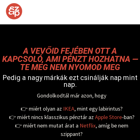
A VEVŐID FEJÉBEN OTT A
KAPCSOLÓ, AMI PÉNZT HOZHATNA —
TE MEG NEM NYOMOD MEG
Pedig a nagy márkák ezt csinálják nap mint
nap.
Gondolkodtál már azon, hogy
👉 miért olyan az
IKEA
, mint egy labirintus?
👉 miért nincs klasszikus pénztár az
Apple Store
-ban?
👉 miért nem mutat árat a
Netflix
, amíg be nem
szippant?