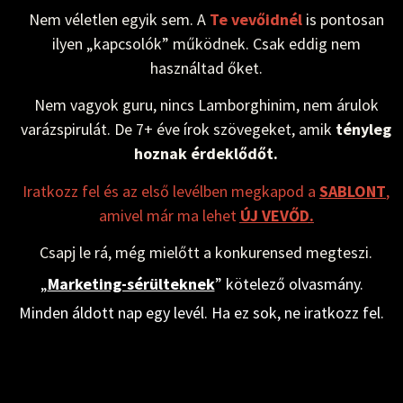
Nem véletlen egyik sem. A
Te vevőidnél
is pontosan
ilyen „kapcsolók” működnek. Csak eddig nem
használtad őket.
Nem vagyok guru, nincs Lamborghinim, nem árulok
varázspirulát. De 7+ éve írok szövegeket, amik
tényleg
hoznak érdeklődőt.
Iratkozz fel és az első levélben megkapod a
SABLONT
,
amivel már ma lehet
ÚJ VEVŐD
.
Csapj le rá, még mielőtt a konkurensed megteszi.
„
Marketing-sérülteknek
” kötelező olvasmány.
Minden áldott nap egy levél. Ha ez sok, ne iratkozz fel.