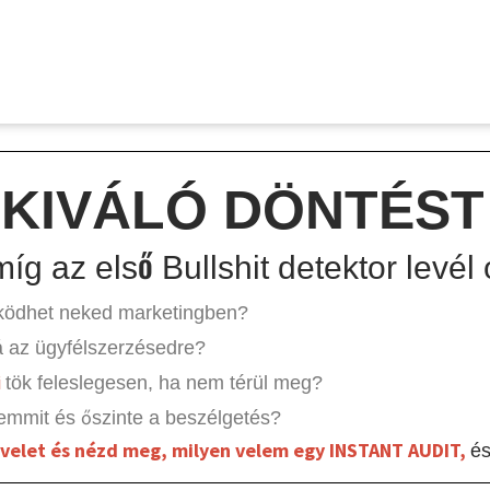
 KIVÁLÓ DÖNTÉST
íg az első Bullshit detektor levé
ödhet neked marketingben?
á az ügyfélszerzésedre?
i
tök feleslegesen, ha nem térül meg?
mmit és őszinte a beszélgetés?
evelet és nézd meg, milyen velem egy INSTANT AUDIT,
é