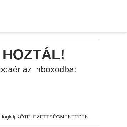
 HOZTÁL!
l odaér az inboxodba:
s foglalj KÖTELEZETTSÉGMENTESEN.