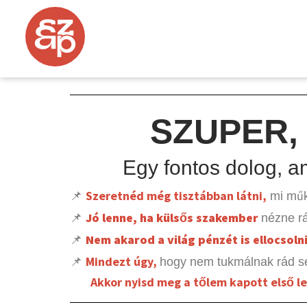
SZUPER,
Egy fontos dolog, am
Szeretnéd még tisztábban látni,
📌
mi műk
Jó lenne, ha külsős szakember
📌
nézne r
Nem akarod a világ pénzét is ellocsoln
📌
Mindezt úgy,
📌
hogy nem tukmálnak rád se
Akkor nyisd meg a tőlem kapott első l