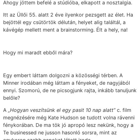
Ahogy jöttem befelé a stúdióba, elkapott a nosztalgia.
Itt az Üllői 55. alatt 2 éve ilyenkor pezsgett az élet. Ha
bejöttél egy csütörtök délután, helyet alig találtál, a
kávégép mellett ment a brainstorming. Élt a hely, na!
Hogy mi maradt ebből mára?
Egy embert láttam dolgozni a közösségi térben. A
Minner irodában még láttam a fényeket, de nagyjából
ennyi. Szomorú, de ne picsogjunk rajta, inkább tanuljunk
belőle?
A
„Hogyan veszítsünk el egy pasit 10 nap alatt”
c. film
megnézésére még Kate Hudson se tudott volna rávenni
fénykorában. De ma tök jó apropó lesz nekünk, hogy a
Te businessed ne jusson hasonló sorsra, mint az
egykoron szebb napokat látott iroda.