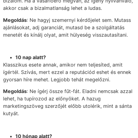
bizalom. Ha a vásárlóerő megvan, az igény nyilvánvaló,
akkor csak a bizalmatlanság lehet a ludas.
Megoldás
: Ne hagyj szemernyi kérdőjelet sem. Mutass
ajánlásokat, adj garanciát, mutasd be a szolgáltatás
menetét és kínálj olyat, amit hülyeség visszautasítani.
10 nap alatt?
Klasszikus esete annak, amikor nem teljesíted, amit
ígértél. Szívás, mert ezzel a reputációd eshet és ennek
gyorsan híre mehet. Legjobb tehát megelőzni.
Megoldás
: Ne ígérj össze fűt-fát. Eladni nemcsak azzal
lehet, ha tupírozod az előnyöket. A hazug
marketingszöveg szerzőjét előbb utolérik, mint a sánta
kutyát.
10 hónap alatt?