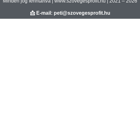
Minden jog fenntartva | www.szovegesprofit.hu | 2021 – 2026
📩 E-mail: peti@szovegesprofit.hu