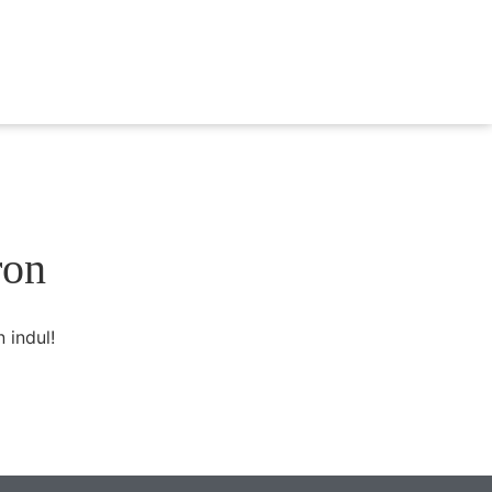
ron
 indul!