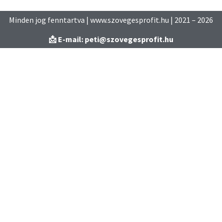
Minden jog fenntartva | www.szovegesprofit.hu | 2021 – 2026
📩 E-mail: peti@szovegesprofit.hu