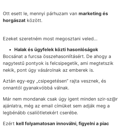
Ott esett le, mennyi párhuzam van
marketing és
horgászat
között.
Ezeket szeretném most megosztani veled…
Halak és ügyfelek közti hasonlóságok
Bocsánat a furcsa összehasonlításért. De ahogy a
nagytestű pontyok is felcsipegetik, ami megtetszik
nekik, pont úgy vásárolnak az emberek is.
Aztán egy-egy „csipegetésen” rajta vesznek, és
onnantól gyanakvóbbá válnak.
Már nem mondanak csak úgy igent minden szir-sz@r
ajánlatra, még az email címüket sem adják meg a
legbénább csaliötletekért cserébe.
Ezért
kell folyamatosan innoválni, figyelni a piac