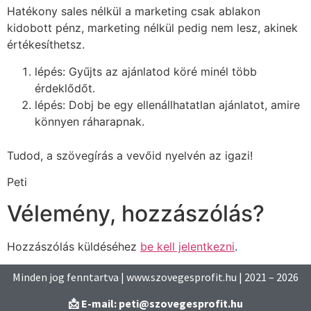
Hatékony sales nélkül a marketing csak ablakon
kidobott pénz, marketing nélkül pedig nem lesz, akinek
értékesíthetsz.
lépés: Gyűjts az ajánlatod köré minél több
érdeklődőt.
lépés: Dobj be egy ellenállhatatlan ajánlatot, amire
könnyen ráharapnak.
Tudod, a szövegírás a vevőid nyelvén az igazi!
Peti
Vélemény, hozzászólás?
Hozzászólás küldéséhez
be kell jelentkezni
.
Minden jog fenntartva | www.szovegesprofit.hu | 2021 – 2026
📩 E-mail: peti@szovegesprofit.hu