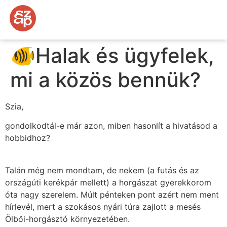
🐠Halak és ügyfelek,
mi a közös bennük?
Szia,
gondolkodtál-e már azon, miben hasonlít a hivatásod a
hobbidhoz?
Talán még nem mondtam, de nekem (a futás és az
országúti kerékpár mellett) a horgászat gyerekkorom
óta nagy szerelem. Múlt pénteken pont azért nem ment
hírlevél, mert a szokásos nyári túra zajlott a mesés
Ölbői-horgásztó környezetében.