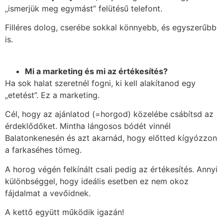
„ismerjük meg egymást” felütésű telefont.
Filléres dolog, cserébe sokkal könnyebb, és egyszerűbb
is.
Mi a marketing és mi az értékesítés?
Ha sok halat szeretnél fogni, ki kell alakítanod egy
„etetést”. Ez a marketing.
Cél, hogy az ajánlatod (=horgod) közelébe csábítsd az
érdeklődőket. Mintha lángosos bódét vinnél
Balatonkenesén és azt akarnád, hogy előtted kígyózzon
a farkaséhes tömeg.
A horog végén felkínált csali pedig az értékesítés. Annyi
különbséggel, hogy ideális esetben ez nem okoz
fájdalmat a vevőidnek.
A kettő együtt működik igazán!