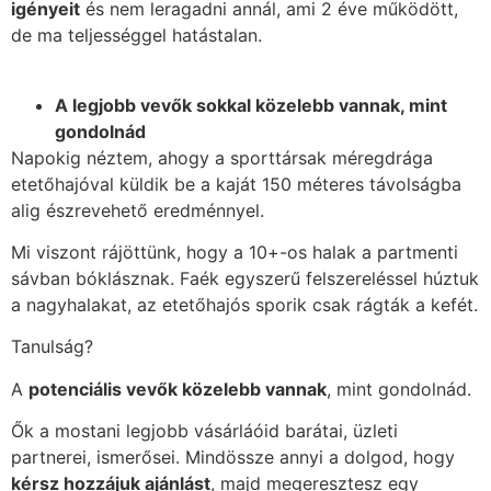
igényeit
és nem leragadni annál, ami 2 éve működött,
de ma teljességgel hatástalan.
A legjobb vevők sokkal közelebb vannak, mint
gondolnád
Napokig néztem, ahogy a sporttársak méregdrága
etetőhajóval küldik be a kaját 150 méteres távolságba
alig észrevehető eredménnyel.
Mi viszont rájöttünk, hogy a 10+-os halak a partmenti
sávban bóklásznak. Faék egyszerű felszereléssel húztuk
a nagyhalakat, az etetőhajós sporik csak rágták a kefét.
Tanulság?
A
potenciális vevők közelebb vannak
, mint gondolnád.
Ők a mostani legjobb vásárláóid barátai, üzleti
partnerei, ismerősei. Mindössze annyi a dolgod, hogy
kérsz hozzájuk ajánlást
, majd megeresztesz egy