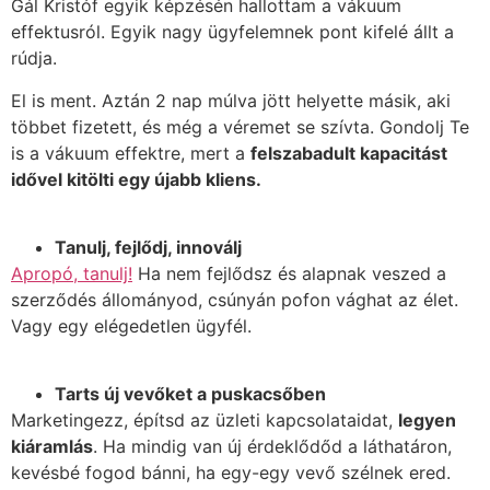
Gál Kristóf egyik képzésén hallottam a vákuum
effektusról. Egyik nagy ügyfelemnek pont kifelé állt a
rúdja.
El is ment. Aztán 2 nap múlva jött helyette másik, aki
többet fizetett, és még a véremet se szívta. Gondolj Te
is a vákuum effektre, mert a
felszabadult kapacitást
idővel kitölti egy újabb kliens.
Tanulj, fejlődj, innoválj
Apropó, tanulj!
Ha nem fejlődsz és alapnak veszed a
szerződés állományod, csúnyán pofon vághat az élet.
Vagy egy elégedetlen ügyfél.
Tarts új vevőket a puskacsőben
Marketingezz, építsd az üzleti kapcsolataidat,
legyen
kiáramlás
. Ha mindig van új érdeklődőd a láthatáron,
kevésbé fogod bánni, ha egy-egy vevő szélnek ered.