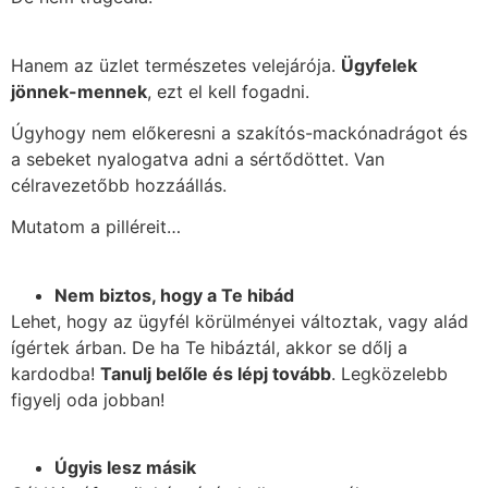
Hanem az üzlet természetes velejárója.
Ügyfelek
jönnek-mennek
, ezt el kell fogadni.
Úgyhogy nem előkeresni a szakítós-mackónadrágot és
a sebeket nyalogatva adni a sértődöttet. Van
célravezetőbb hozzáállás.
Mutatom a pilléreit…
Nem biztos, hogy a Te hibád
Lehet, hogy az ügyfél körülményei változtak, vagy alád
ígértek árban. De ha Te hibáztál, akkor se dőlj a
kardodba!
Tanulj belőle és lépj tovább
. Legközelebb
figyelj oda jobban!
Úgyis lesz másik