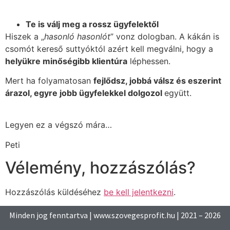
Te is válj meg a rossz ügyfelektől
Hiszek a „
hasonló hasonlót
” vonz dologban. A kákán is
csomót kereső suttyóktól azért kell megválni, hogy a
helyükre minőségibb klientúra
léphessen.
Mert ha folyamatosan
fejlődsz, jobbá válsz és eszerint
árazol, egyre jobb ügyfelekkel dolgozol
együtt.
Legyen ez a végszó mára…
Peti
Vélemény, hozzászólás?
Hozzászólás küldéséhez
be kell jelentkezni
.
Minden jog fenntartva | www.szovegesprofit.hu | 2021 – 2026