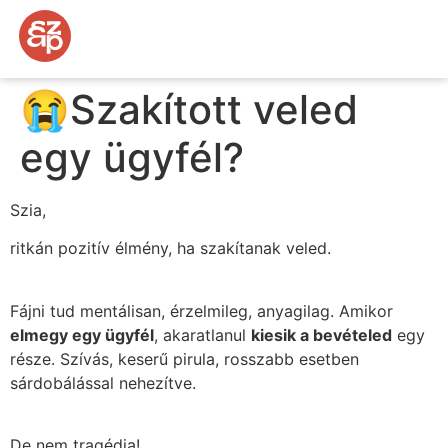
😭Szakított veled
egy ügyfél?
Szia,
ritkán pozitív élmény, ha szakítanak veled.
Fájni tud mentálisan, érzelmileg, anyagilag. Amikor
elmegy egy ügyfél
, akaratlanul
kiesik a bevételed
egy
része. Szívás, keserű pirula, rosszabb esetben
sárdobálással nehezítve.
De nem tragédia!