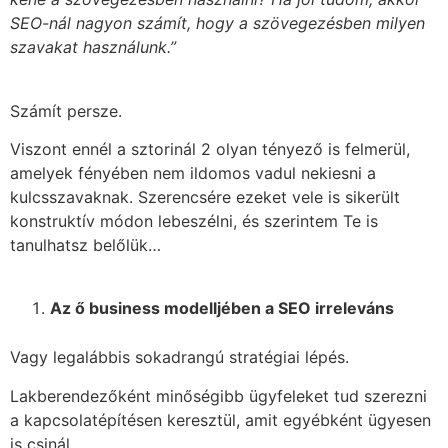
SEO-nál nagyon számít, hogy a szövegezésben milyen
szavakat használunk.”
Számít persze.
Viszont ennél a sztorinál 2 olyan tényező is felmerül,
amelyek fényében nem ildomos vadul nekiesni a
kulcsszavaknak. Szerencsére ezeket vele is sikerült
konstruktív módon lebeszélni, és szerintem Te is
tanulhatsz belőlük…
Az ő business modelljében a SEO irreleváns
Vagy legalábbis sokadrangú stratégiai lépés.
Lakberendezőként minőségibb ügyfeleket tud szerezni
a kapcsolatépítésen keresztül, amit egyébként ügyesen
is csinál.