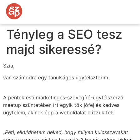
Tényleg a SEO tesz
majd sikeressé?
Szia,
van számodra egy tanulságos ügyfélsztorim.
A péntek esti marketinges-szövegíró-ügyfélszerző
meetup szüntetében írt egyik tök jófej és kedves
ügyfelem, akinek épp a weboldalát húzzuk fel:
„Peti, elküldhetem neked, hogy milyen kulcsszavakat
kéne a szövegezésben használni? Ha jól tudom, akkor