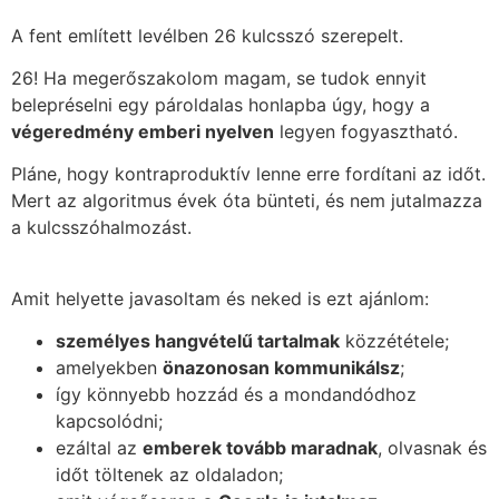
A fent említett levélben 26 kulcsszó szerepelt.
26! Ha megerőszakolom magam, se tudok ennyit
belepréselni egy pároldalas honlapba úgy, hogy a
végeredmény emberi nyelven
legyen fogyasztható.
Pláne, hogy kontraproduktív lenne erre fordítani az időt.
Mert az algoritmus évek óta bünteti, és nem jutalmazza
a kulcsszóhalmozást.
Amit helyette javasoltam és neked is ezt ajánlom:
személyes hangvételű tartalmak
közzététele;
amelyekben
önazonosan kommunikálsz
;
így könnyebb hozzád és a mondandódhoz
kapcsolódni;
ezáltal az
emberek tovább maradnak
, olvasnak és
időt töltenek az oldaladon;