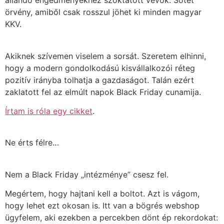
állandó engedményekhez szoktatott vevők. Sötét
örvény, amiből csak rosszul jöhet ki minden magyar
KKV.
Akiknek szívemen viselem a sorsát. Szeretem elhinni,
hogy a modern gondolkodású kisvállalkozói réteg
pozitív irányba tolhatja a gazdaságot. Talán ezért
zaklatott fel az elmúlt napok Black Friday cunamija.
Írtam is róla egy cikket
.
Ne érts félre…
Nem a Black Friday „intézménye” csesz fel.
Megértem, hogy hajtani kell a boltot. Azt is vágom,
hogy lehet ezt okosan is. Itt van a bögrés webshop
ügyfelem, aki ezekben a percekben dönt ép rekordokat: