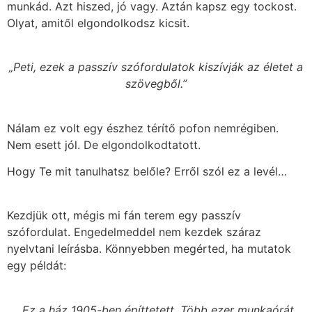
munkád. Azt hiszed, jó vagy. Aztán kapsz egy tockost.
Olyat, amitől elgondolkodsz kicsit.
„Peti, ezek a passzív szófordulatok kiszívják az életet a
szövegből.”
Nálam ez volt egy észhez térítő pofon nemrégiben.
Nem esett jól. De elgondolkodtatott.
Hogy Te mit tanulhatsz belőle? Erről szól ez a levél…
Kezdjük ott, mégis mi fán terem egy passzív
szófordulat. Engedelmeddel nem kezdek száraz
nyelvtani leírásba. Könnyebben megérted, ha mutatok
egy példát:
„Ez a ház 1905-ben építtetett. Több ezer munkaórát