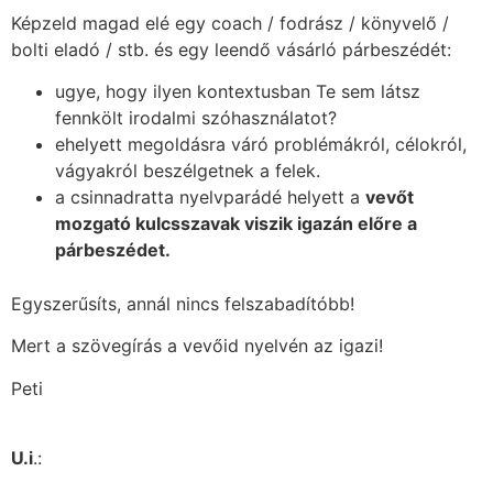
Képzeld magad elé egy coach / fodrász / könyvelő /
bolti eladó / stb. és egy leendő vásárló párbeszédét:
ugye, hogy ilyen kontextusban Te sem látsz
fennkölt irodalmi szóhasználatot?
ehelyett megoldásra váró problémákról, célokról,
vágyakról beszélgetnek a felek.
a csinnadratta nyelvparádé helyett a
vevőt
mozgató kulcsszavak viszik igazán előre a
párbeszédet.
Egyszerűsíts, annál nincs felszabadítóbb!
Mert a szövegírás a vevőid nyelvén az igazi!
Peti
U.i
.: