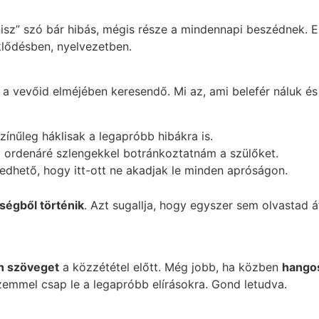
iznisz” szó bár hibás, mégis része a mindennapi beszédnek. E
lődésben, nyelvezetben.
 a vevőid elméjében keresendő. Mi az, ami belefér náluk és
színűleg háklisak a legapróbb hibákra is.
ordenáré szlengekkel botránkoztatnám a szülőket.
dhető, hogy itt-ott ne akadjak le minden apróságon.
nségből történik
. Azt sugallja, hogy egyszer sem olvastad 
n szöveget
a közzététel előtt. Még jobb, ha közben
hangos
zemmel csap le a legapróbb elírásokra. Gond letudva.