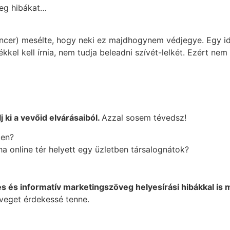
meg hibákat…
uencer) mesélte, hogy neki ez majdhogynem védjegye. Egy i
kel kell írnia, nem tudja beleadni szívét-lelkét. Ezért nem
lj ki a vevőid elvárásaiból.
Azzal sosem tévedsz!
ben?
 ha online tér helyett egy üzletben társalognátok?
s és informatív marketingszöveg helyesírási hibákkal is 
veget érdekessé tenne.