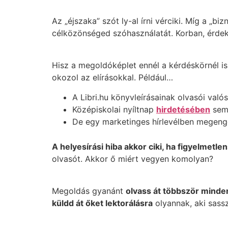
Az „éjszaka” szót ly-al írni vérciki. Míg a „b
célközönséged szóhasználatát. Korban, érdek
Hisz a megoldóképlet ennél a kérdéskörnél is
okozol az elírásokkal. Például…
A Libri.hu könyvleírásainak olvasói való
Középiskolai nyíltnap
hirdetésében
sem 
De egy marketinges hírlevélben megenge
A helyesírási hiba akkor ciki, ha figyelmetle
olvasót. Akkor ő miért vegyen komolyan?
Megoldás gyanánt
olvass át többször minde
küldd át őket lektorálásra
olyannak, aki sass