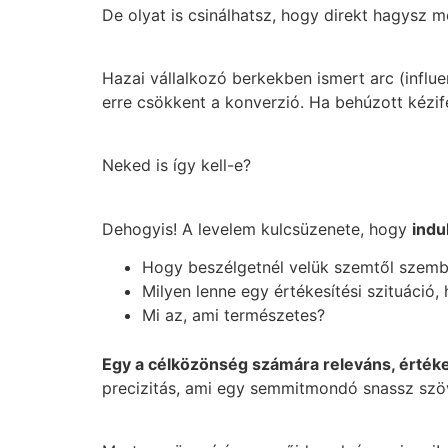
De olyat is csinálhatsz, hogy direkt hagysz 
Hazai vállalkozó berkekben ismert arc (infl
erre csökkent a konverzió. Ha behúzott kézifék
Neked is így kell-e?
Dehogyis! A levelem kulcsüzenete, hogy
indu
Hogy beszélgetnél velük szemtől szem
Milyen lenne egy értékesítési szituáció,
Mi az, ami természetes?
Egy a célközönség számára releváns, értéke
precizitás, ami egy semmitmondó snassz szö