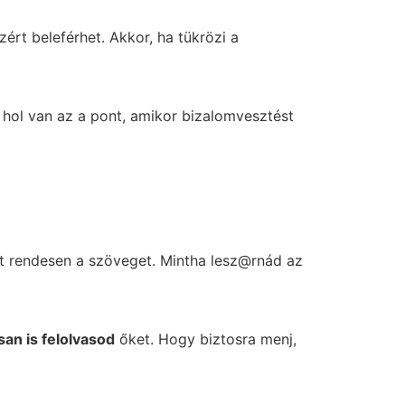
zért beleférhet. Akkor, ha tükrözi a
 hol van az a pont, amikor bizalomvesztést
át rendesen a szöveget. Mintha lesz@rnád az
an is felolvasod
őket. Hogy biztosra menj,