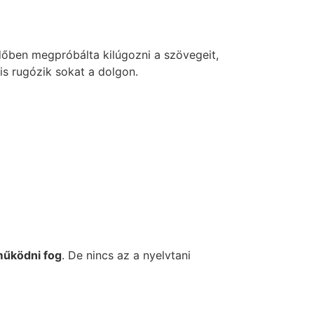
dőben megpróbálta kilúgozni a szövegeit,
 is rugózik sokat a dolgon.
működni fog
. De nincs az a nyelvtani