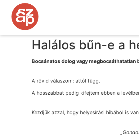
Halálos bűn-e a he
Bocsánatos dolog vagy megbocsáthatatlan b
A rövid válaszom: attól függ.
A hosszabbat pedig kifejtem ebben a levélb
Kezdjük azzal, hogy helyesírási hibából is v
„Gondol