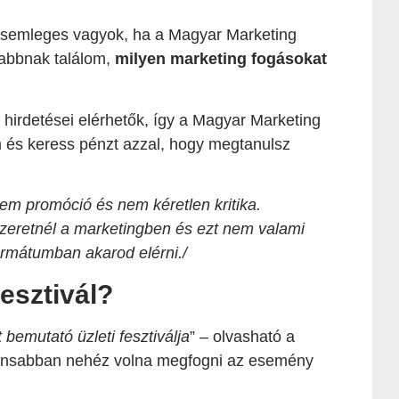
 semleges vagyok, ha a Magyar Marketing
sabbnak találom,
milyen marketing fogásokat
 hirdetései elérhetők, így a Magyar Marketing
m és keress pénzt azzal, hogy megtanulsz
 nem promóció és nem kéretlen kritika.
 szeretnél a marketingben és ezt nem valami
mátumban akarod elérni./
esztivál?
emutató üzleti fesztiválja
” – olvasható a
ánsabban nehéz volna megfogni az esemény