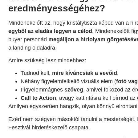
eredményességéhez?
Mindenekelőtt az, hogy kristálytiszta képed van a hir
egyből az eladás legyen a célod
. Mindenekelőtt fig
buyer personád
megálljon a hírfolyam görgetéséve
a landing oldaladra.
Amire szükség lesz mindehhez:
Tudnod kell,
mire kíváncsiak a vevőid
.
Néhány figyelemfelkeltő vizuális elem (
fotó vag
Figyelemmágnes
szöveg
, amivel fokozod az ér
Call to Action
, avagy kattintásra kell bírnod a
Amilyen egyszerűen hangzik, olyan könnyű elrontani
Ezért nem szégyen másoktól tanulni a mesterségét.
Fesztivál hirdetéskezelő csapata.