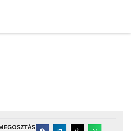
 FESZTIVÁL FACEBOOK
CEBOOK HIRDETÉSEIVEL?
MEGOSZTÁS: