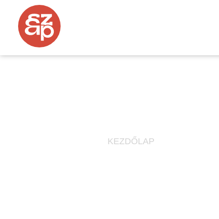
HOGYAN KERESS PÉNZ
KEZDŐLAP
»
HOGYAN KER