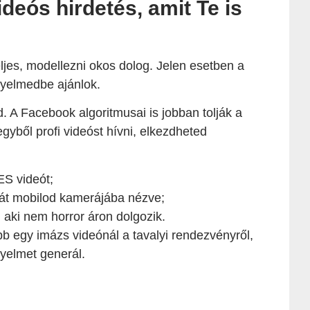
deós hirdetés, amit Te is
jes, modellezni okos dolog. Jelen esetben a
gyelmedbe ajánlok.
d. A Facebook algoritmusai is jobban tolják a
gyből profi videóst hívni, elkezdheted
S videót;
át mobilod kamerájába nézve;
 aki nem horror áron dolgozik.
bb egy imázs videónál a tavalyi rendezvényről,
yelmet generál.