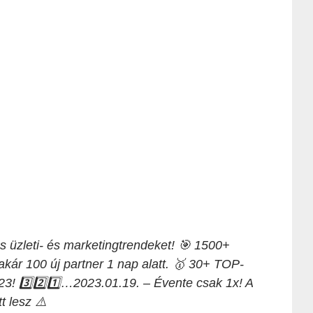
zleti- és marketingtrendeket! 🎯 1500+
akár 100 új partner 1 nap alatt. ️🥇 30+ TOP-
023! 3️⃣2️⃣1️⃣…2023.01.19. – Évente csak 1x! A
t lesz ⚠️