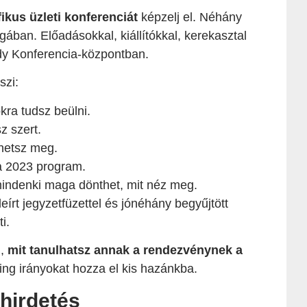
ikus üzleti konferenciát
képzelj el. Néhány
ában. Előadásokkal, kiállítókkal, kerekasztal
dy Konferencia-központban.
szi:
kra tudsz beülni.
z szert.
phetsz meg.
a 2023 program.
indenki maga dönthet, mit néz meg.
leírt jegyzetfüzettel és jónéhány begyűjtött
i.
g,
mit tanulhatsz annak a rendezvénynek a
ing irányokat hozza el kis hazánkba.
hirdetés