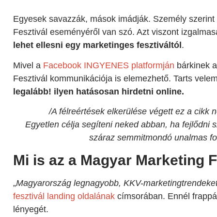
Egyesek savazzák, mások imádják. Személy szerint
Fesztivál eseményéről van szó. Azt viszont izgalma
lehet ellesni egy marketinges fesztiváltól
.
Mivel a
Facebook INGYENES platformján
bárkinek a
Fesztivál kommunikációja is elemezhető. Tarts vele
legalább! ilyen hatásosan hirdetni online.
/A félreértések elkerülése végett ez a cikk
Egyetlen célja segíteni neked abban, ha fejlődni
száraz semmitmondó unalmas for
Mi is az a Magyar Marketing F
„
Magyarország legnagyobb, KKV-marketingtrendeket b
fesztivál landing oldalának
címsorában. Ennél frapp
lényegét.