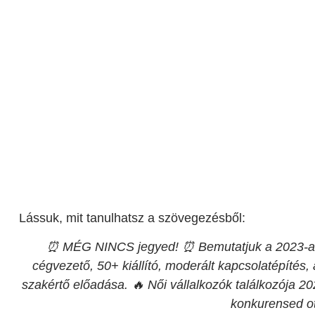
Lássuk, mit tanulhatsz a szövegezésből:
⏰ MÉG NINCS jegyed! ⏰ Bemutatjuk a 2023-as ü
cégvezető, 50+ kiállító, moderált kapcsolatépítés, 
szakértő előadása. 🔥 Női vállalkozók találkozója 2
konkurensed ot