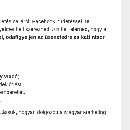
detés céljáról. Facebook hirdetéssel
ne
yelmet kell szerezned. Azt kell elérned, hogy a
l, odafigyeljen az üzenetedre és kattintso
n
y videó
).
deklődést.
z embereket.
.
 Lássuk, hogyan dolgozott a Magyar Marketing