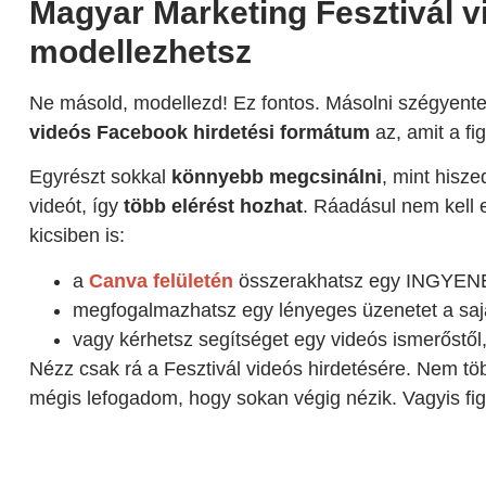
Magyar Marketing Fesztivál vi
modellezhetsz
Ne másold, modellezd! Ez fontos. Másolni szégyentel
videós Facebook hirdetési formátum
az, amit a fi
Egyrészt sokkal
könnyebb megcsinálni
, mint hisze
videót, így
több elérést hozhat
. Ráadásul nem kell e
kicsiben is:
a
Canva felületén
összerakhatsz egy INGYENE
megfogalmazhatsz egy lényeges üzenetet a saj
vagy kérhetsz segítséget egy videós ismerőstől,
Nézz csak rá a Fesztivál videós hirdetésére. Nem tö
mégis lefogadom, hogy sokan végig nézik. Vagyis fig