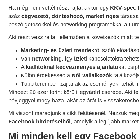
Ha még nem vettél részt rajta, akkor egy
KKV-specif
száz
cégvezető, döntéshozó, marketinges
társaság
beszélgetésekkel és networking programokkal a Lur
Aki részt vesz rajta, jellemzően a következők miatt te
Marketing- és üzleti trendek
ről szóló előadáso
Van
networking
, így üzleti kapcsolatokra tehets
A
kiállítóknál kedvezményes ajánlatok
at csí
Külön érdekesség a
Női vállalkozók
találkozój
Több teremben zajlanak az események, tehát m
Mindezt 20 ezer forint körüli jegyárért cserébe. Aki te
névjeggyel megy haza, akár az árát is visszakereshet
Mi viszont maradjunk a cikk felütésénél. Nézzük me
Facebook hirdetéseiből
, amelyik a legújabb market
Mi minden kell egy Facebook 