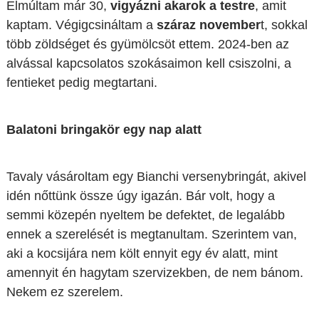
Elmúltam már 30,
vigyázni akarok a testre
, amit
kaptam. Végigcsináltam a
száraz november
t, sokkal
több zöldséget és gyümölcsöt ettem. 2024-ben az
alvással kapcsolatos szokásaimon kell csiszolni, a
fentieket pedig megtartani.
Balatoni bringakör egy nap alatt
Tavaly vásároltam egy Bianchi versenybringát, akivel
idén nőttünk össze úgy igazán. Bár volt, hogy a
semmi közepén nyeltem be defektet, de legalább
ennek a szerelését is megtanultam. Szerintem van,
aki a kocsijára nem költ ennyit egy év alatt, mint
amennyit én hagytam szervizekben, de nem bánom.
Nekem ez szerelem.