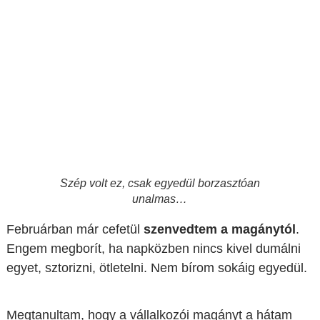
Szép volt ez, csak egyedül borzasztóan
unalmas…
Februárban már cefetül
szenvedtem a magánytól
.
Engem megborít, ha napközben nincs kivel dumálni
egyet, sztorizni, ötletelni. Nem bírom sokáig egyedül.
Megtanultam, hogy a vállalkozói magányt a hátam