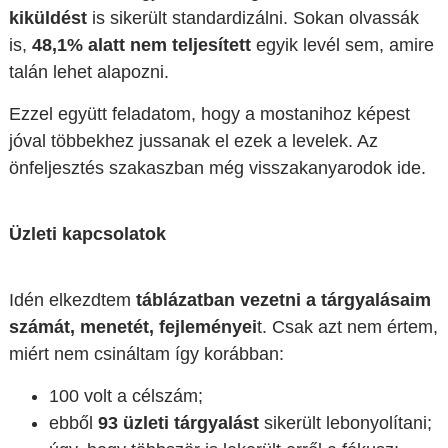
kiküldést
is sikerült standardizálni. Sokan olvassák
is,
48,1% alatt nem teljesített
egyik levél sem, amire
talán lehet alapozni.
Ezzel együtt feladatom, hogy a mostanihoz képest
jóval többekhez jussanak el ezek a levelek. Az
önfeljesztés szakaszban még visszakanyarodok ide.
Üzleti kapcsolatok
Idén elkezdtem
táblázatban vezetni a tárgyalásaim
számát, menetét, fejleményei
t. Csak azt nem értem,
miért nem csináltam így korábban:
100 volt a célszám;
ebből
93 üzleti tárgyalást
sikerült lebonyolítani;