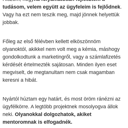
tudásom, velem együtt az ügyfeleim is fejlődnek
.
Vagy ha ezt nem teszik meg, majd jönnek helyettük
jobbak.
Főleg az első félévben kellett elköszönnöm
olyanoktól, akikkel nem volt meg a kémia, máshogy
gondolkodtunk a marketingről, vagy a számlafizetés
kérdését értelmezték sajátosan. Minden ilyen eset
megviselt, de megtanultam nem csak magamban
keresni a hibát.
Nyártól húztam egy határt, és most öröm ránézni az
ügyfélkörre. A legtöbb projektnek mosolyogva állok
neki.
Olyanokkal dolgozhatok, akiket
mentoromnak is elfogadnék.