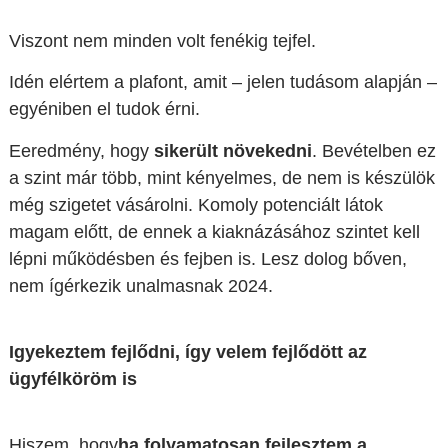
Viszont nem minden volt fenékig tejfel.
Idén elértem a plafont, amit – jelen tudásom alapján –
egyéniben el tudok érni.
Eeredmény, hogy
sikerült növekedni
. Bevételben ez
a szint már több, mint kényelmes, de nem is készülök
még szigetet vásárolni. Komoly potenciált látok
magam előtt, de ennek a kiaknázásához szintet kell
lépni működésben és fejben is. Lesz dolog bőven,
nem ígérkezik unalmasnak 2024.
Igyekeztem fejlődni, így velem fejlődött az
ügyfélköröm is
Hiszem, hogy
ha folyamatosan fejlesztem a