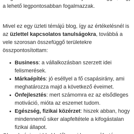
a lehető legpontosabban fogalmazzak.
Mivel ez egy üzleti témájú blog, így az értékelésnél is
az
üzlettel kapcsolatos tanulságokra
, továbbá a
vele szorosan összefüggő területekre
összpontosítottam:
Business
: a vállalkozásban szerzett idei
felismerések.
Márkaépítés
: jó eséllyel a fő csapásirány, ami
meghatározza majd a következő éveimet.
Önfejlesztés
: mert számomra ez az elsődleges
motiváció, mióta az eszemet tudom.
Egészség, fizikai közérzet
: hiszek abban, hogy
mindennemű siker alapfeltétele a kifogástalan
fizikai állapot.