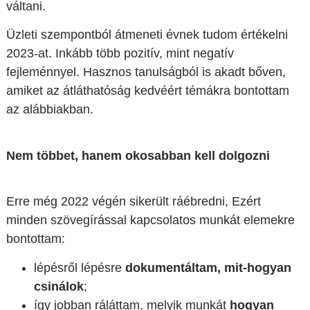
váltani.
Üzleti szempontból átmeneti évnek tudom értékelni
2023-at. Inkább több pozitív, mint negatív
fejleménnyel. Hasznos tanulságból is akadt bőven,
amiket az átláthatóság kedvéért témákra bontottam
az alábbiakban.
Nem többet, hanem okosabban kell dolgozni
Erre még 2022 végén sikerült ráébredni, Ezért
minden szövegírással kapcsolatos munkát elemekre
bontottam:
lépésről lépésre
dokumentáltam, mit-hogyan
csinálok
;
így jobban ráláttam, melyik munkát
hogyan