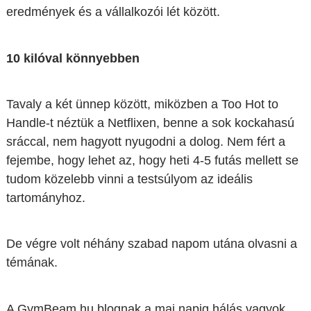
eredmények és a vállalkozói lét között.
10 kilóval könnyebben
Tavaly a két ünnep között, miközben a Too Hot to
Handle-t néztük a Netflixen, benne a sok kockahasú
sráccal, nem hagyott nyugodni a dolog. Nem fért a
fejembe, hogy lehet az, hogy heti 4-5 futás mellett se
tudom közelebb vinni a testsúlyom az ideális
tartományhoz.
De végre volt néhány szabad napom utána olvasni a
témának.
A GymBeam.hu blognak a mai napig hálás vagyok,