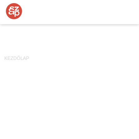
ÉVÉRTÉKELŐ – 2023 LEGFŐBB
TANULSÁGAI, AHOGY ÉN LÁTTAM
KEZDŐLAP
»
ÉVÉRTÉKELŐ – 2023 LEGFŐBB TANULSÁGAI,
AHOGY ÉN LÁTTAM