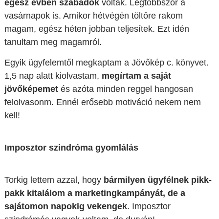
egész évben szabadok
voltak. Legtöbbször a
vasárnapok is. Amikor hétvégén töltőre rakom
magam, egész héten jobban teljesítek. Ezt idén
tanultam meg magamról.
Egyik ügyfelemtől megkaptam a Jövőkép c. könyvet.
1,5 nap alatt kiolvastam,
megírtam a saját
jövőképemet
és azóta minden reggel hangosan
felolvasonm. Ennél erősebb motiváció nekem nem
kell!
Imposztor szindróma gyomlálás
Torkig lettem azzal, hogy
bármilyen ügyfélnek pikk-
pakk kitalálom a marketingkampányát, de a
sajátomon napokig vekengek
. Imposztor