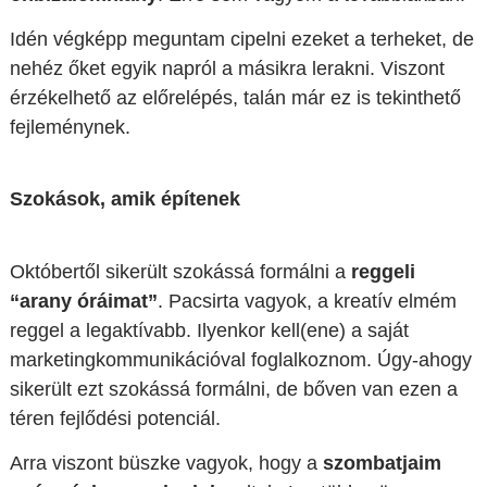
Idén végképp meguntam cipelni ezeket a terheket, de
nehéz őket egyik napról a másikra lerakni. Viszont
érzékelhető az előrelépés, talán már ez is tekinthető
fejleménynek.
Szokások, amik építenek
Októbertől sikerült szokássá formálni a
reggeli
“arany óráimat”
. Pacsirta vagyok, a kreatív elmém
reggel a legaktívabb. Ilyenkor kell(ene) a saját
marketingkommunikációval foglalkoznom. Úgy-ahogy
sikerült ezt szokássá formálni, de bőven van ezen a
téren fejlődési potenciál.
Arra viszont büszke vagyok, hogy a
szombatjaim