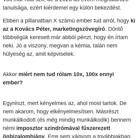
tanulsága, ezért kiérdemel egy külön bekezdést.
Ebben a pillanatban X számú ember tud arról, hogy
ki
az a Kovács Péter, marketingszövegíró
. Döntő
többségük keresett már abból pénzt, hogy én írtam
neki. Jó a viszony, megvan a kémia, talán nem
hülyeség az, amit képviselek.
Akkor
miért nem tud rólam 10x, 100x ennyi
ember?
Egyrészt, mert kényelmes az, ahol most tartok. De
nem akarom, hogy elkényelmesítsen. Másrészt
munkálkodott (és még mindig munkálkodik) bennem
némi
imposztor szindrómával fűszerezett
önbizalomhiány
. Erre sem vágyom a továbbiakban.