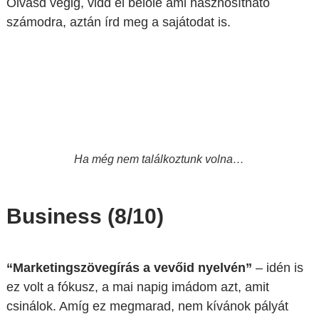
Olvasd végig, vidd el belőle ami hasznosítható
számodra, aztán írd meg a sajátodat is.
Ha még nem találkoztunk volna…
Business (8/10)
“Marketingszövegírás a vevőid nyelvén”
– idén is
ez volt a fókusz, a mai napig imádom azt, amit
csinálok. Amíg ez megmarad, nem kívánok pályát