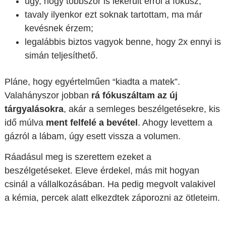
úgy, hogy többször is lekerült erről a fókusz;
tavaly ilyenkor ezt soknak tartottam, ma már
kevésnek érzem;
legalábbis biztos vagyok benne, hogy 2x ennyi is
simán teljesíthető.
Pláne, hogy egyértelműen “kiadta a matek”.
Valahányszor jobban
rá fókuszáltam az új
tárgyalásokra
, akár a semleges beszélgetésekre, kis
idő múlva
ment felfelé a bevétel
. Ahogy levettem a
gázról a lábam, úgy esett vissza a volumen.
Ráadásul meg is szerettem ezeket a
beszélgetéseket. Eleve érdekel, más mit hogyan
csinál a vállalkozásában. Ha pedig megvolt valakivel
a kémia, percek alatt elkezdtek záporozni az ötleteim.