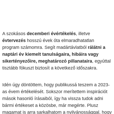
A szokásos
decemberi évértékelés
, illetve
évtervezés
hosszú évek óta elmaradhatatlan
program számomra. Segít madártávlatból
rálátni a
naptári év kiemelt tanulságaira, hibáira vagy
sikertényezőire, meghatározó pillanataira
, egyúttal
tisztább fókuszt biztosít a következő időszakra.
Idén úgy döntöttem, hogy publikussá teszem a 2023-
as évem értékelését. Sokszor merítettem inspirációt
mások hasonló írásaiból, így ha vissza tudok adni
bármi értékeset a közösbe, már megérte. Plusz
magamat is arra sarkalhatom a nyilvánossággal, hogy