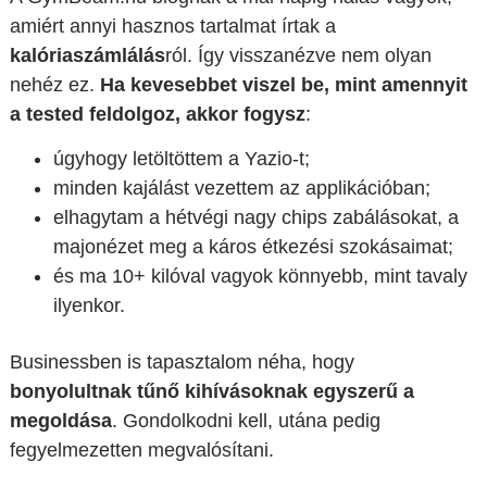
amiért annyi hasznos tartalmat írtak a
kalóriaszámlálás
ról. Így visszanézve nem olyan
nehéz ez.
Ha kevesebbet viszel be, mint amennyit
a tested feldolgoz, akkor fogysz
:
úgyhogy letöltöttem a Yazio-t;
minden kajálást vezettem az applikációban;
elhagytam a hétvégi nagy chips zabálásokat, a
majonézet meg a káros étkezési szokásaimat;
és ma 10+ kilóval vagyok könnyebb, mint tavaly
ilyenkor.
Businessben is tapasztalom néha, hogy
bonyolultnak tűnő kihívásoknak egyszerű a
megoldása
. Gondolkodni kell, utána pedig
fegyelmezetten megvalósítani.