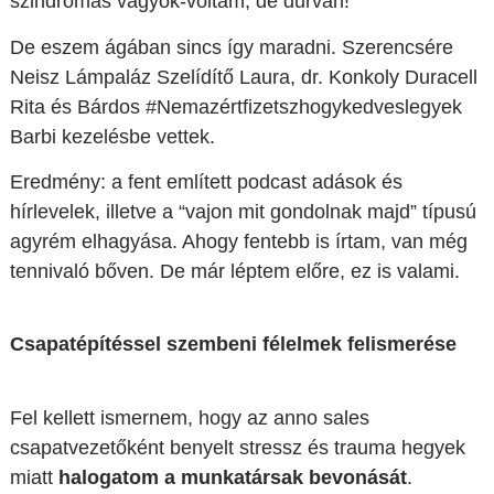
szindrómás vagyok-voltam, de durván!
De eszem ágában sincs így maradni. Szerencsére
Neisz Lámpaláz Szelídítő Laura, dr. Konkoly Duracell
Rita és Bárdos #Nemazértfizetszhogykedveslegyek
Barbi kezelésbe vettek.
Eredmény: a fent említett podcast adások és
hírlevelek, illetve a “vajon mit gondolnak majd” típusú
agyrém elhagyása. Ahogy fentebb is írtam, van még
tennivaló bőven. De már léptem előre, ez is valami.
Csapatépítéssel szembeni félelmek felismerése
Fel kellett ismernem, hogy az anno sales
csapatvezetőként benyelt stressz és trauma hegyek
miatt
halogatom a munkatársak bevonását
.