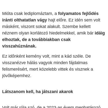
Mióta csak lediplomáztam, a
folyamatos fejlődés
iránti olthatatlan vágy
hajt előre. Ez idén sem volt
másként, viszont sokat alakult. Szembe kellett
néznem olyan korlátozó hiedelmekkel, amik bár
idáig
elhoztak, de a továbbiakban csak
visszahúznának.
Ez időnként kemény volt, mint a kád széle. De
visszanézve hálás vagyok minden fájdalmas
felismerésért, mert közelebb vittek és visznek a
jövőképemhez.
Látszanom kell, ha játszani akarok
Volt már róla szó, de a 2023-as évem meghatározó