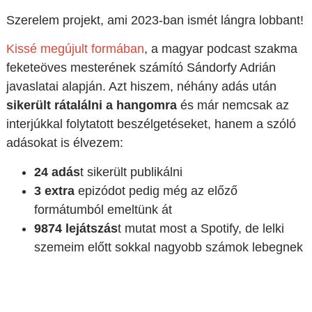
Szerelem projekt, ami 2023-ban ismét lángra lobbant!
Kissé megújult formában
, a magyar podcast szakma
feketeöves mesterének számító Sándorfy Adrián
javaslatai alapján. Azt hiszem, néhány adás után
sikerült rátalálni a hangomra
és már nemcsak az
interjúkkal folytatott beszélgetéseket, hanem a szóló
adásokat is élvezem:
24 adás
t sikerült publikálni
3 extra
epizódot pedig még az előző
formátumból emeltünk át
9874 lejátszás
t mutat most a Spotify, de lelki
szemeim előtt sokkal nagyobb számok lebegnek