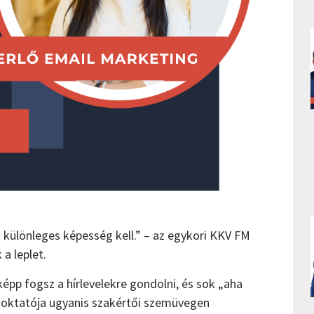
különleges képesség kell.” – az egykori KKV FM
 a leplet.
épp fogsz a hírlevelekre gondolni, és sok „aha
 oktatója ugyanis szakértői szemüvegen