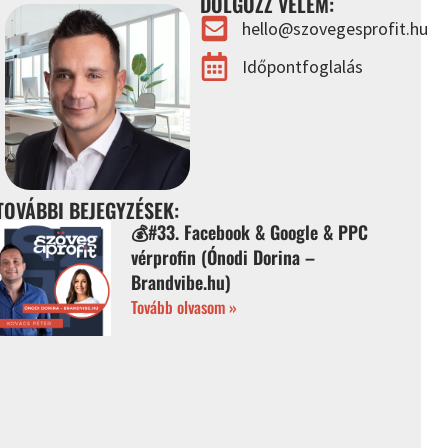
DOLGOZZ VELEM:
hello@szovegesprofit.hu
Időpontfoglalás
TOVÁBBI BEJEGYZÉSEK:
💰#33. Facebook & Google & PPC
vérprofin (Ónodi Dorina –
Brandvibe.hu)
Tovább olvasom »