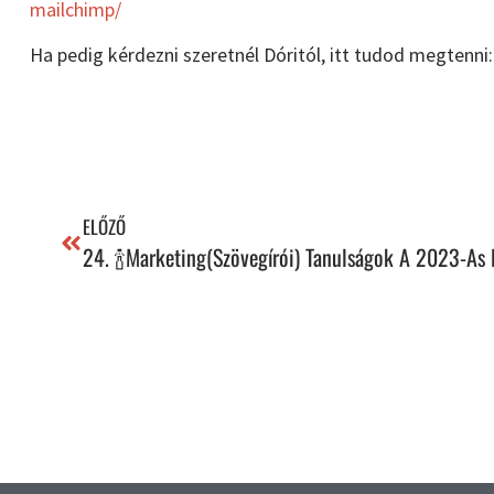
mailchimp/⁠
Ha pedig kérdezni szeretnél Dóritól, itt tudod megtenni
ELŐZŐ
24. 🍾Marketing(szövegírói) Tanulságok A 2023-As 