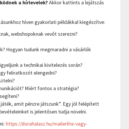
ködnek a hírlevelek?
Akkor kattints a lejátszás
ásunkhoz híven gyakorlati példákkal kiegészítve:
knak, webshopoknak vevőt szerezni?
k? Hogyan tudunk megmaradni a vásárlók
igyeljünk a technikai kivitelezés során?
egy feliratkozót elengedni?
ztelni?
nikációt? Miért fontos a stratégia?
segíteni?
áték, amit pénzre játszunk”. Egy jól felépített
bevételeinket is jelentősen tudja növelni.
ni:
⁠https://dorahalasz.hu/mailerlite-vagy-