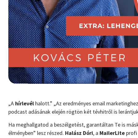
„A
hírlevél
halott.” „Az eredményes email marketinghez 
podcast adásának elején rögtön két tévhitről is lerántjuk
Ha meghallgatod a beszélgetést, garantáltan Te is másk
élményben” lesz részed.
Halász Dóri
, a
MailerLite
profi