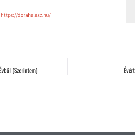
:
⁠https://dorahalasz.hu/⁠
Évből (szerintem)
Évér