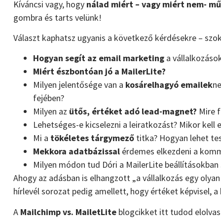
Kíváncsi vagy, hogy
nálad miért – vagy miért nem- mű
gombra és tarts velünk!
Választ kaphatsz ugyanis a következő kérdésekre – szok
Hogyan segít az email marketing
a vállalkozáso
Miért észbontóan jó a MailerLite?
Milyen jelentősége van a
kosárelhagyó emailek
ne
fejében?
Milyen az
ütős, értéket adó lead-magnet?
Mire f
Lehetséges-e kicselezni a leiratkozást? Mikor kell 
Mi a
tökéletes tárgymező
titka? Hogyan lehet tes
Mekkora adatbázissal
érdemes elkezdeni a kommu
Milyen módon tud Dóri a MailerLite beállításokban 
Ahogy az adásban is elhangzott „a vállalkozás egy olyan j
hírlevél sorozat pedig amellett, hogy értéket képvisel, a 
A
Mailchimp vs. MailetLite
blogcikket itt tudod elolvas