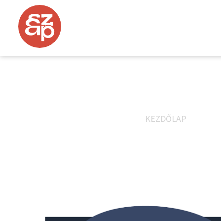
[EXTRA] LEHENGERLŐ EMA
KEZDŐLAP
»
[EXTRA