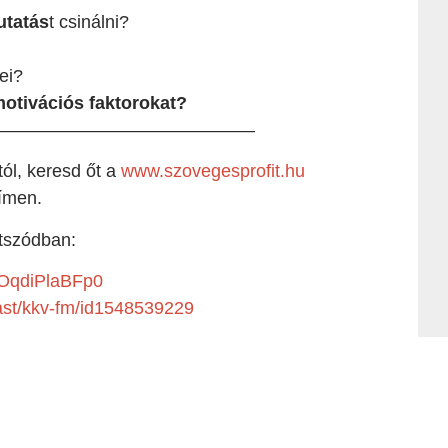
utatás
t csinálni?
ei?
motivációs faktorokat?
——————————————–
ól, keresd őt a
www.szovegesprofit.hu
ímen.
átszódban:
DOqdiPlaBFp0
ast/kkv-fm/id1548539229