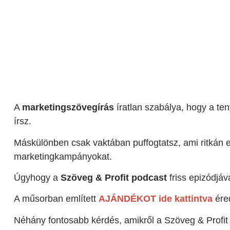
A
marketingszövegírás
íratlan szabálya, hogy a ten
írsz.
Máskülönben csak vaktában puffogtatsz, ami ritkán
marketingkampányokat.
Úgyhogy a
Szöveg & Profit podcast
friss epizódjá
A műsorban említett
AJÁNDÉKOT ide kattintva
éred
Néhány fontosabb kérdés, amikről a Szöveg & Profit 