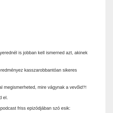
yerednél is jobban kell ismerned azt, akinek
 eredményez kasszarobbantóan sikeres
val megismerheted, mire vágynak a vevőid?!
 el.
podcast friss epizódjában szó esik: