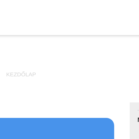
IRE VÁGYNAK A VÁSÁRL
KEZDŐLAP
»
👉MIRE VÁGYNAK A VÁSÁRLÓID?