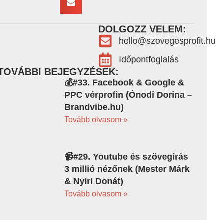
DOLGOZZ VELEM:
hello@szovegesprofit.hu
Időpontfoglalás
TOVÁBBI BEJEGYZÉSEK:
💰#33. Facebook & Google &
PPC vérprofin (Ónodi Dorina –
Brandvibe.hu)
Tovább olvasom »
📹#29. Youtube és szövegírás
3 millió nézőnek (Mester Márk
& Nyiri Donát)
Tovább olvasom »