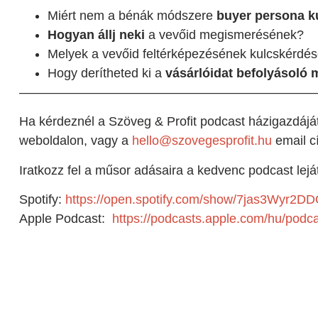
Miért nem a bénák módszere
buyer persona k
Hogyan állj neki
a vevőid megismerésének?
Melyek a vevőid feltérképezésének kulcskérdés
Hogy derítheted ki a
vásárlóidat befolyásoló 
———————————————————————
Ha kérdeznél a Szöveg & Profit podcast házigazdáját
weboldalon, vagy a
hello@szovegesprofit.hu
email c
Iratkozz fel a műsor adásaira a kedvenc podcast lej
Spotify:
https://open.spotify.com/show/7jas3Wyr2D
Apple Podcast:
https://podcasts.apple.com/hu/podc