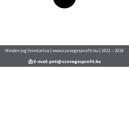
Minden jog fenntartva | www.szovegesprofit.hu | 2021 – 2026
📩 E-mail: peti@szovegesprofit.hu