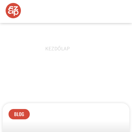
BLOG
KEZDŐLAP
»
BLOG
Blog a szövegírás, a marketing és az online értékesítés
legfontosabb kérdéseiről.
Őszintén, gyakorlatias megközelítéssel, mellébeszélés nélkül.
Olvass kedvedre, tanulj, fejlődj és inspirálódj.
BLOG