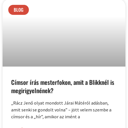
BLOG
Címsor írás mesterfokon, amit a Blikknél is
megirigyelnének?
„Rácz Jenő olyat mondott Járai Mátéról adásban,
amit senki se gondolt volna” – jött velem szembe a
címsor és a „hír”, amikor az imént a