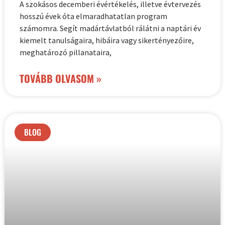
A szokásos decemberi évértékelés, illetve évtervezés
hosszú évek óta elmaradhatatlan program
számomra. Segít madártávlatból rálátni a naptári év
kiemelt tanulságaira, hibáira vagy sikertényezőire,
meghatározó pillanataira,
TOVÁBB OLVASOM »
BLOG